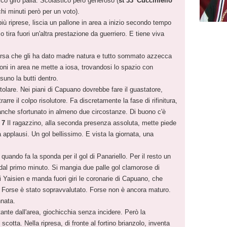
co giro palla. Scolastico però generoso (
st 33'
Cucciniello
chi minuti però per un voto).
iù riprese, liscia un pallone in area a inizio secondo tempo
ira fuori un'altra prestazione da guerriero. E tiene viva
orsa che gli ha dato madre natura e tutto sommato azzecca
oni in area ne mette a iosa, trovandosi lo spazio con
uno la butti dentro.
olare. Nei piani di Capuano dovrebbe fare il guastatore,
rre il colpo risolutore. Fa discretamente la fase di rifinitura,
anche sfortunato in almeno due circostanze. Di buono c'è
 7
Il ragazzino, alla seconda presenza assoluta, mette piede
applausi. Un gol bellissimo. E vista la giornata, una
quando fa la sponda per il gol di Panariello. Per il resto un
dal primo minuto. Si mangia due palle gol clamorose di
di Yaisien e manda fuori giri le coronarie di Capuano, che
tà. Forse è stato sopravvalutato. Forse non è ancora maturo.
nnata.
ante dall'area, giochicchia senza incidere. Però la
scotta. Nella ripresa, di fronte al fortino brianzolo, inventa