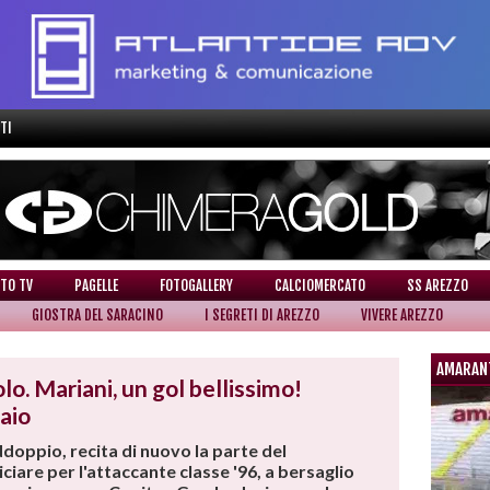
TI
TO TV
PAGELLE
FOTOGALLERY
CALCIOMERCATO
SS AREZZO
GIOSTRA DEL SARACINO
I SEGRETI DI AREZZO
VIVERE AREZZO
AMARAN
lo. Mariani, un gol bellissimo!
aio
addoppio, recita di nuovo la parte del
iare per l'attaccante classe '96, a bersaglio