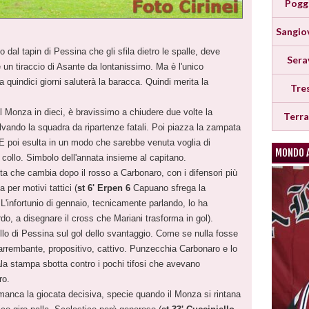
Pogg
Sangio
 dal tapin di Pessina che gli sfila dietro le spalle, deve
Sera
e un tiraccio di Asante da lontanissimo. Ma è l'unico
quindici giorni saluterà la baracca. Quindi merita la
Tre
 Monza in dieci, è bravissimo a chiudere due volte la
Terr
salvando la squadra da ripartenze fatali. Poi piazza la zampata
 poi esulta in un modo che sarebbe venuta voglia di
MONDO 
 collo. Simbolo dell'annata insieme al capitano.
a che cambia dopo il rosso a Carbonaro, con i difensori più
a per motivi tattici (
st 6' Erpen 6
Capuano sfrega la
'infortunio di gennaio, tecnicamente parlando, lo ha
ardo, a disegnare il cross che Mariani trasforma in gol).
ello di Pessina sul gol dello svantaggio. Come se nulla fosse
arrembante, propositivo, cattivo. Punzecchia Carbonaro e lo
sala stampa sbotta contro i pochi tifosi che avevano
ro.
i manca la giocata decisiva, specie quando il Monza si rintana