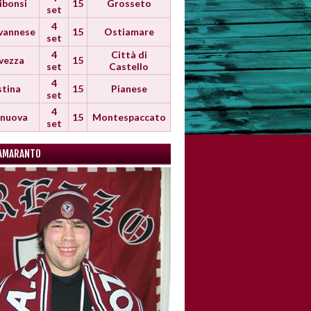
ibonsi
15
Grosseto
set
4
vannese
15
Ostiamare
set
4
Città di
vezza
15
set
Castello
4
stina
15
Pianese
set
4
anuova
15
Montespaccato
set
AMARANTO