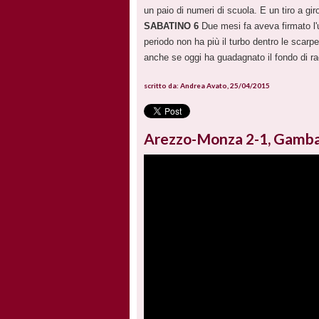
un paio di numeri di scuola. E un tiro a gir
SABATINO 6
Due mesi fa aveva firmato l'u
periodo non ha più il turbo dentro le scarp
anche se oggi ha guadagnato il fondo di r
scritto da: Andrea Avato, 25/04/2015
Arezzo-Monza 2-1, Gambado