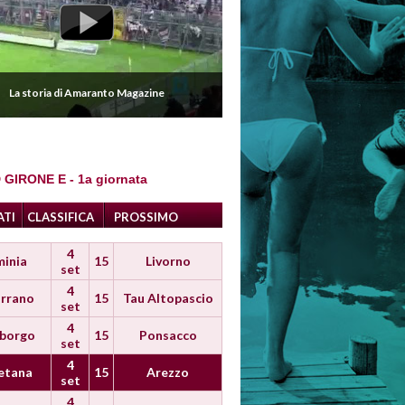
La storia di Amaranto Magazine
 GIRONE E - 1a giornata
ATI
CLASSIFICA
PROSSIMO
4
minia
15
Livorno
set
4
rrano
15
Tau Altopascio
set
4
iborgo
15
Ponsacco
set
4
etana
15
Arezzo
set
4