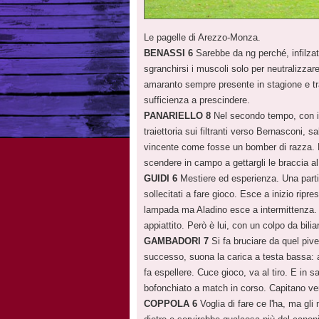
Le pagelle di Arezzo-Monza.
BENASSI 6
Sarebbe da ng perché, infilzato
sgranchirsi i muscoli solo per neutralizzar
amaranto sempre presente in stagione e tra 
sufficienza a prescindere.
PANARIELLO 8
Nel secondo tempo, con il
traiettoria sui filtranti verso Bernasconi, 
vincente come fosse un bomber di razza. E
scendere in campo a gettargli le braccia al
GUIDI 6
Mestiere ed esperienza. Una partit
sollecitati a fare gioco. Esce a inizio ripres
lampada ma Aladino esce a intermittenza. L
appiattito. Però è lui, con un colpo da bili
GAMBADORI 7
Si fa bruciare da quel piv
successo, suona la carica a testa bassa: 
fa espellere. Cuce gioco, va al tiro. E in 
bofonchiato a match in corso. Capitano ve
COPPOLA 6
Voglia di fare ce l'ha, ma gl