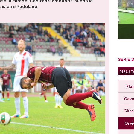
esso in campo. Capitan Gambadori suona la
Yaisien e Padulano
SERIE D
RISULT
TURNO
Fla
Gavo
Ghiv
Orvi