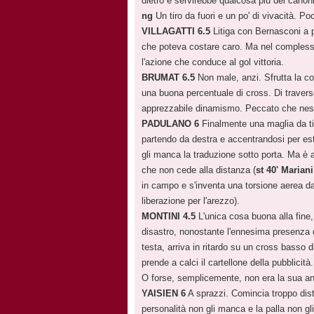
dietro e servirebbe qualcosa più del canoni
ng
Un tiro da fuori e un po' di vivacità. Po
VILLAGATTI 6.5
Litiga con Bernasconi a p
che poteva costare caro. Ma nel complesso t
l'azione che conduce al gol vittoria.
BRUMAT 6.5
Non male, anzi. Sfrutta la c
una buona percentuale di cross. Di travers
apprezzabile dinamismo. Peccato che ness
PADULANO 6
Finalmente una maglia da tit
partendo da destra e accentrandosi per estra
gli manca la traduzione sotto porta. Ma è 
che non cede alla distanza (
st 40' Mariani
in campo e s'inventa una torsione aerea da 
liberazione per l'arezzo).
MONTINI 4.5
L'unica cosa buona alla fine, 
disastro, nonostante l'ennesima presenza 
testa, arriva in ritardo su un cross basso 
prende a calci il cartellone della pubblici
O forse, semplicemente, non era la sua a
YAISIEN 6
A sprazzi. Comincia troppo dist
personalità non gli manca e la palla non gli 