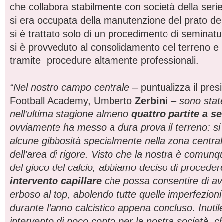
che collabora stabilmente con società della serie
si era occupata della manutenzione del prato de
si è trattato solo di un procedimento di seminat
si è provveduto al consolidamento del terreno e
tramite procedure altamente professionali.
“Nel nostro campo centrale
– puntualizza il pres
Football Academy, Umberto
Zerbini
–
sono stat
nell’ultima stagione almeno
quattro partite a s
ovviamente ha messo a dura prova il terreno: si
alcune gibbosità specialmente nella zona central
dell’area di rigore. Visto che la nostra è comu
del gioco del calcio, abbiamo deciso di procede
intervento capillare
che possa consentire di a
erboso al top, abolendo tutte quelle imperfezion
durante l’anno calcistico appena concluso. Inuti
intervento di poco conto per la nostra società, c