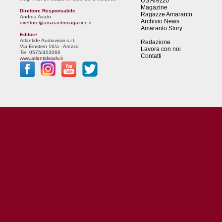
US Arezzo
Magazine
Direttore Responsabile
Ragazze Amaranto
Andrea Avato
Archivio News
direttore@amarantomagazine.it
Amaranto Story
Editore
Atlantide Audiovisivi s.r.l.
Redazione
Via Einstein 16/a - Arezzo
Lavora con noi
Tel. 0575/403066
Contatti
www.atlantideadv.it