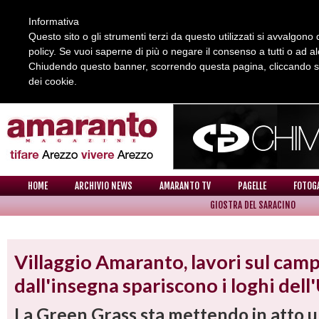
Informativa
Questo sito o gli strumenti terzi da questo utilizzati si avvalgono d
policy. Se vuoi saperne di più o negare il consenso a tutti o ad a
Chiudendo questo banner, scorrendo questa pagina, cliccando su 
dei cookie.
REDAZIONE
COLLABORA CON NOI
CONTATTI
HOME
ARCHIVIO NEWS
AMARANTO TV
PAGELLE
FOTOG
GIOSTRA DEL SARACINO
NEWS
Villaggio Amaranto, lavori sul camp
dall'insegna spariscono i loghi del
La Green Grass sta mettendo in atto u