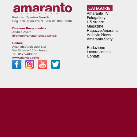
Amaranto TV
Periodico Sportivo Mensile
Fotogallery
Reg. Trib. di Arezzo N. 3/06 del 8/03/2006
US Arezzo
Magazine
Direttore Responsabile
Ragazze Amaranto
Andrea Avato
Archivio News
direttore@amarantomagazine.it
Amaranto Story
Editore
Atlantide Audiovisivi s.r.l.
Redazione
Via Einstein 16/a - Arezzo
Lavora con noi
Tel. 0575/403066
Contatti
www.atlantideadv.it