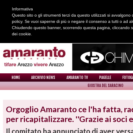
Informativa
Questo sito o gli strumenti terzi da questo utilizzati si avvalgono d
policy. Se vuoi saperne di più o negare il consenso a tutti o ad a
Chiudendo questo banner, scorrendo questa pagina, cliccando su 
dei cookie.
REDAZIONE
COLLABORA CON NOI
CONTATTI
HOME
ARCHIVIO NEWS
AMARANTO TV
PAGELLE
FOTOG
GIOSTRA DEL SARACINO
NEWS
Orgoglio Amaranto ce l'ha fatta, rac
per ricapitalizzare. ''Grazie ai soci e 
Il comitato ha annunciato di aver vers