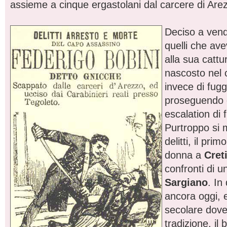
assieme a cinque ergastolani dal carcere di Are
Deciso a vendi
quelli che av
alla sua cattu
nascosto nel 
invece di fugg
proseguendo 
escalation di f
Purtroppo si m
delitti, il pri
donna a
Cret
confronti di 
Sargiano
. In
ancora oggi, e
secolare dove
tradizione, il 