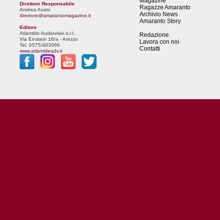
Magazine
Direttore Responsabile
Ragazze Amaranto
Andrea Avato
Archivio News
direttore@amarantomagazine.it
Amaranto Story
Editore
Atlantide Audiovisivi s.r.l.
Redazione
Via Einstein 16/a - Arezzo
Lavora con noi
Tel. 0575/403066
Contatti
www.atlantideadv.it