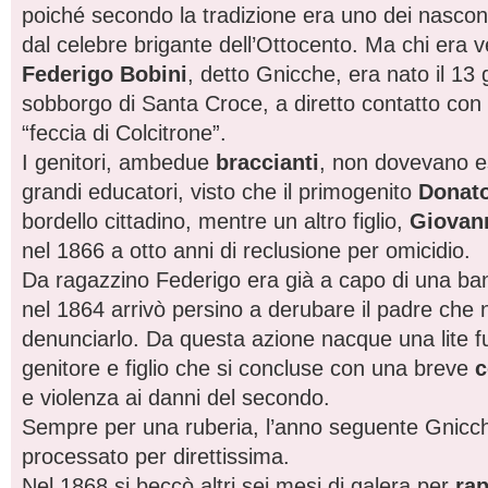
poiché secondo la tradizione era uno dei nascondig
dal celebre brigante dell’Ottocento. Ma chi era 
Federigo Bobini
, detto Gnicche, era nato il 13
sobborgo di Santa Croce, a diretto contatto con 
“feccia di Colcitrone”.
I genitori, ambedue
braccianti
, non dovevano es
grandi educatori, visto che il primogenito
Donat
bordello cittadino, mentre un altro figlio,
Giovan
nel 1866 a otto anni di reclusione per omicidio.
Da ragazzino Federigo era già a capo di una ba
nel 1864 arrivò persino a derubare il padre che
denunciarlo. Da questa azione nacque una lite f
genitore e figlio che si concluse con una breve
c
e violenza ai danni del secondo.
Sempre per una ruberia, l’anno seguente Gnic
processato per direttissima.
Nel 1868 si beccò altri sei mesi di galera per
rap