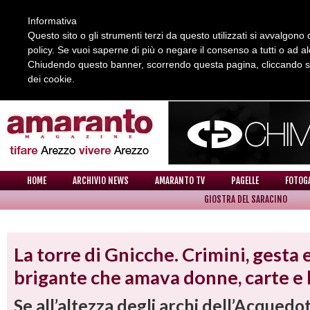
Informativa
Questo sito o gli strumenti terzi da questo utilizzati si avvalgono d
policy. Se vuoi saperne di più o negare il consenso a tutti o ad a
Chiudendo questo banner, scorrendo questa pagina, cliccando su 
dei cookie.
REDAZIONE
COLLABORA CON NOI
CONTATTI
HOME
ARCHIVIO NEWS
AMARANTO TV
PAGELLE
FOTOG
GIOSTRA DEL SARACINO
NEWS
La torre di Gnicche. Crimini, gesta 
brigante che amava donne, carte e 
Se all’altezza degli archi dell’Acqued