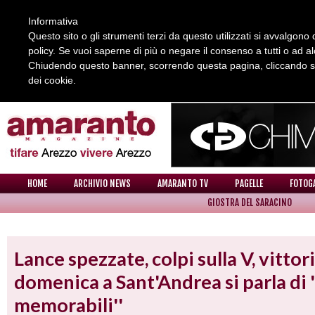
Informativa
Questo sito o gli strumenti terzi da questo utilizzati si avvalgono d
policy. Se vuoi saperne di più o negare il consenso a tutti o ad a
Chiudendo questo banner, scorrendo questa pagina, cliccando su 
dei cookie.
REDAZIONE
COLLABORA CON NOI
CONTATTI
HOME
ARCHIVIO NEWS
AMARANTO TV
PAGELLE
FOTOG
GIOSTRA DEL SARACINO
NEWS
Lance spezzate, colpi sulla V, vittor
domenica a Sant'Andrea si parla di 
memorabili''