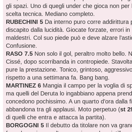
gli spazi. Uno di quegli under che gioca non per
scelta tecnica. Mediano completo.
RUBECHINI 5
Da interno puro corre addirittura 
discapito dalla lucidità. Giocate forzate, errori in p
maldestri. Col suo piede può e deve alzare l’astic
Confusione.
RASO 7.5
Non solo il gol, peraltro molto bello. N
Cissé, dopo scorribanda in contropiede. Stavolta
pure la prestazione. Tonico, grintoso, aggressiv
rispetto a una settimana fa. Bang bang.
MARTINEZ 6
Mangia il campo per la voglia di s
ma quelli del Deruta lo ingabbiano appena prende
concedono pochissimo. A un quarto d’ora dalla f
abbandona tra gli applausi. Moto perpetuo (
st 2
di quelli che entra e attacca la partita).
BORGOGNI 5
Il debutto da titolare non va gran