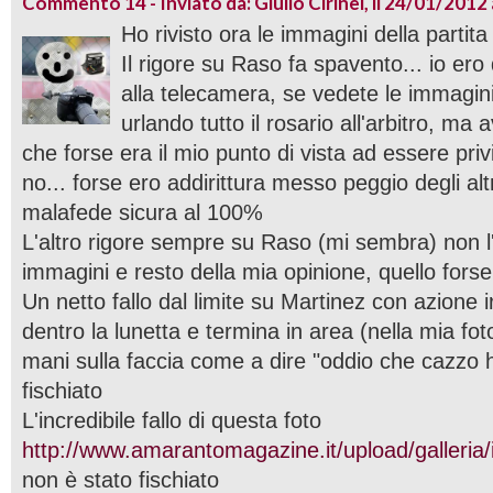
Commento 14 - Inviato da: Giulio Cirinei, il 24/01/2012 
Ho rivisto ora le immagini della partita
Il rigore su Raso fa spavento... io ero
alla telecamera, se vedete le immagini
urlando tutto il rosario all'arbitro, ma
che forse era il mio punto di vista ad essere privi
no... forse ero addirittura messo peggio degli altr
malafede sicura al 100%
L'altro rigore sempre su Raso (mi sembra) non l'
immagini e resto della mia opinione, quello forse
Un netto fallo dal limite su Martinez con azione i
dentro la lunetta e termina in area (nella mia foto
mani sulla faccia come a dire "oddio che cazzo
fischiato
L'incredibile fallo di questa foto
http://www.amarantomagazine.it/upload/galleri
non è stato fischiato