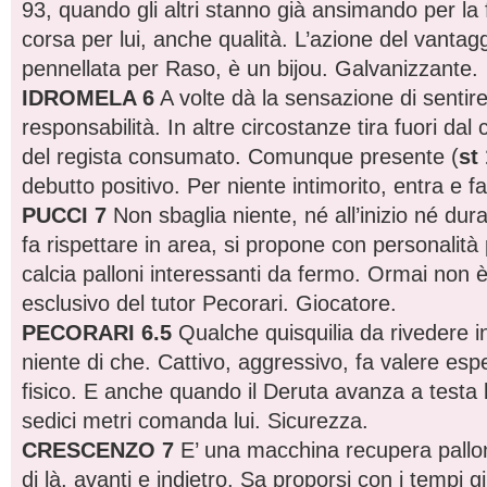
93, quando gli altri stanno già ansimando per la 
corsa per lui, anche qualità. L’azione del vantagg
pennellata per Raso, è un bijou. Galvanizzante.
IDROMELA 6
A volte dà la sensazione di sentire
responsabilità. In altre circostanze tira fuori dal c
del regista consumato. Comunque presente (
st 
debutto positivo. Per niente intimorito, entra e fa 
PUCCI 7
Non sbaglia niente, né all’inizio né dura
fa rispettare in area, si propone con personalità 
calcia palloni interessanti da fermo. Ormai non è
esclusivo del tutor Pecorari. Giocatore.
PECORARI 6.5
Qualche quisquilia da rivedere 
niente di che. Cattivo, aggressivo, fa valere esp
fisico. E anche quando il Deruta avanza a testa 
sedici metri comanda lui. Sicurezza.
CRESCENZO 7
E’ una macchina recupera palloni
di là, avanti e indietro. Sa proporsi con i tempi g