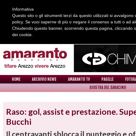
Informativa
Questo sito o gli strumenti terzi da questo utilizzati si avvalgono d
policy. Se vuoi saperne di più o negare il consenso a tutti o ad a
Chiudendo questo banner, scorrendo questa pagina, cliccando su 
dei cookie.
REDAZIONE
COLLABORA CON NOI
CONTATTI
HOME
ARCHIVIO NEWS
AMARANTO TV
PAGELLE
FOTOG
GIOSTRA DEL SARACINO
NEWS
Raso: gol, assist e prestazione. Sup
Bucchi
Il centravanti sblocca il punteggio e off