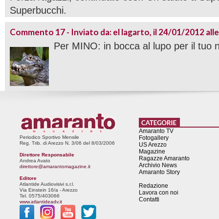
Superbucchi.
Commento 17 - Inviato da: el lagarto, il 24/01/2012 all
Per MINO: in bocca al lupo per il tuo 
Amaranto TV
Periodico Sportivo Mensile
Fotogallery
Reg. Trib. di Arezzo N. 3/06 del 8/03/2006
US Arezzo
Magazine
Direttore Responsabile
Ragazze Amaranto
Andrea Avato
Archivio News
direttore@amarantomagazine.it
Amaranto Story
Editore
Atlantide Audiovisivi s.r.l.
Redazione
Via Einstein 16/a - Arezzo
Lavora con noi
Tel. 0575/403066
Contatti
www.atlantideadv.it