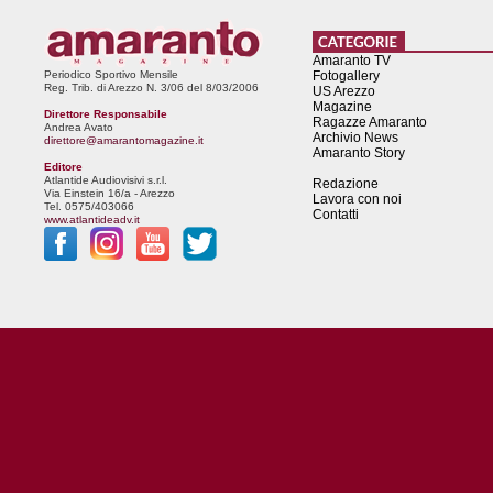
Amaranto TV
Periodico Sportivo Mensile
Fotogallery
Reg. Trib. di Arezzo N. 3/06 del 8/03/2006
US Arezzo
Magazine
Direttore Responsabile
Ragazze Amaranto
Andrea Avato
Archivio News
direttore@amarantomagazine.it
Amaranto Story
Editore
Atlantide Audiovisivi s.r.l.
Redazione
Via Einstein 16/a - Arezzo
Lavora con noi
Tel. 0575/403066
Contatti
www.atlantideadv.it