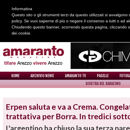
Informativa
Questo sito o gli strumenti terzi da questo utilizzati si avvalgono d
policy. Se vuoi saperne di più o negare il consenso a tutti o ad a
Chiudendo questo banner, scorrendo questa pagina, cliccando su 
dei cookie.
REDAZIONE
COLLABORA CON NOI
CONTATTI
HOME
ARCHIVIO NEWS
AMARANTO TV
PAGELLE
FOTOG
GIOSTRA DEL SARACINO
NEWS
Erpen saluta e va a Crema. Congelat
trattativa per Borra. In tredici sot
L'argentino ha chiuso la sua terza par