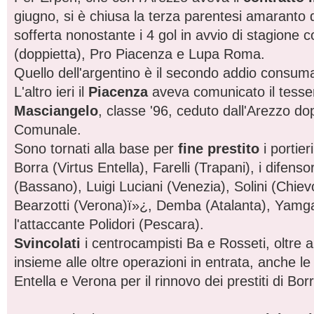
giugno, si è chiusa la terza parentesi amaranto de
sofferta nonostante i 4 gol in avvio di stagione 
(doppietta), Pro Piacenza e Lupa Roma.
Quello dell'argentino è il secondo addio consumat
L'altro ieri il
Piacenza
aveva comunicato il tess
Masciangelo
, classe '96, ceduto dall'Arezzo do
Comunale.
Sono tornati alla base per
fine prestito
i portier
Borra (Virtus Entella), Farelli (Trapani), i difenso
(Bassano), Luigi Luciani (Venezia), Solini (Chiev
Bearzotti (Verona)ï»¿, Demba (Atalanta), Yamga
l'attaccante Polidori (Pescara).
Svincolati
i centrocampisti Ba e Rosseti, oltre 
insieme alle oltre operazioni in entrata, anche le 
Entella e Verona per il rinnovo dei prestiti di Bor