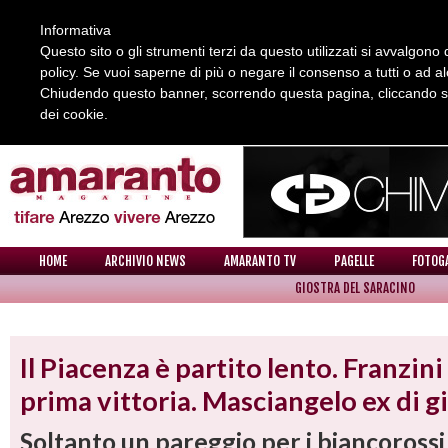
Informativa
Questo sito o gli strumenti terzi da questo utilizzati si avvalgono d
policy. Se vuoi saperne di più o negare il consenso a tutti o ad a
Chiudendo questo banner, scorrendo questa pagina, cliccando su 
dei cookie.
REDAZIONE
COLLABORA CON NOI
CONTATTI
HOME
ARCHIVIO NEWS
AMARANTO TV
PAGELLE
FOTOG
GIOSTRA DEL SARACINO
NEWS
Il Piacenza è partito lento. Franzini
prima vittoria. Masciangelo ex di g
Soltanto un pareggio per i biancorossi