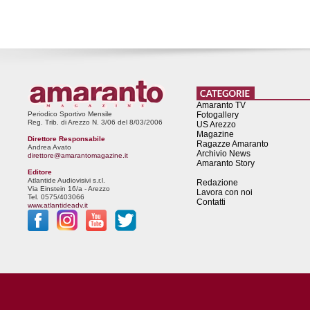
Amaranto TV
Periodico Sportivo Mensile
Fotogallery
Reg. Trib. di Arezzo N. 3/06 del 8/03/2006
US Arezzo
Magazine
Direttore Responsabile
Ragazze Amaranto
Andrea Avato
Archivio News
direttore@amarantomagazine.it
Amaranto Story
Editore
Atlantide Audiovisivi s.r.l.
Redazione
Via Einstein 16/a - Arezzo
Lavora con noi
Tel. 0575/403066
Contatti
www.atlantideadv.it