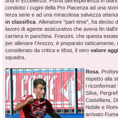
una in Eccellenza. Prima dell’esperienza in bia
condotto i cugini della Pro Piacenza ad una stor
terza serie e ad una miracolosa salvezza otten
in classifica
. Allenatore “part-time”, ha deciso d
lavoro di agente assicurativo che aveva fin dall'i
carriera in panchina. Franzini, che questa estate 
per allenare l’Arezzo, è preparato tatticamente,
considerato da critica e tifosi, il vero
valore agg
squadra.
Rosa.
Profon
rispetto alla 
i riconfermati
Silva, Pergref
Castellana, D
Nobile e Rom
arrivato Fumag