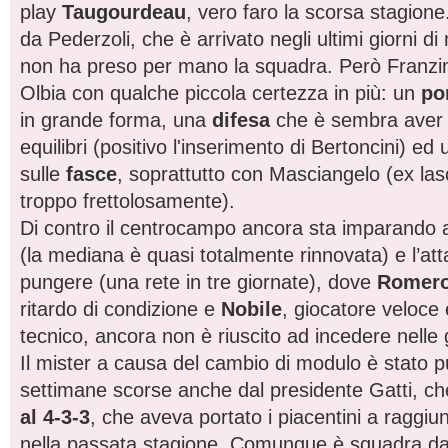
play
Taugourdeau
, vero faro la scorsa stagione.
da Pederzoli, che è arrivato negli ultimi giorni d
non ha preso per mano la squadra. Però Franzin
Olbia con qualche piccola certezza in più: un
po
in grande forma, una
difesa
che è sembra aver t
equilibri (positivo l'inserimento di Bertoncini) e
sulle
fasce
, soprattutto con Masciangelo (ex lasc
troppo frettolosamente).
Di contro il centrocampo ancora sta imparando a
(la mediana è quasi totalmente rinnovata) e l’at
pungere (una rete in tre giornate), dove
Romer
ritardo di condizione e
Nobile
, giocatore veloc
tecnico, ancora non è riuscito ad incedere nelle 
Il mister a causa del cambio di modulo è stato p
settimane scorse anche dal presidente Gatti, ch
al 4-3-3
, che aveva portato i piacentini a raggiung
nella passata stagione. Comunque è squadra da