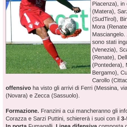
Piacenza), in
(Matera), Sarz
(SudTirol), Bi
Mora (Renate)
Masciangelo.
sono stati ing
(Venezia), Sc
(Renate), Del
(Pontedera), 
Bergamo), Cu
Carollo (Cittad
offensivo
ha visto gli arrivi di Ferri (Messina, 
(Novara) e Zecca (Sassuolo).
Formazione.
Franzini a cui mancheranno gli info
Corazza e Sarzi Puttini, schiererà i suoi con il
3-
In porta
Fumagalli.
Linea difensiva
composta da