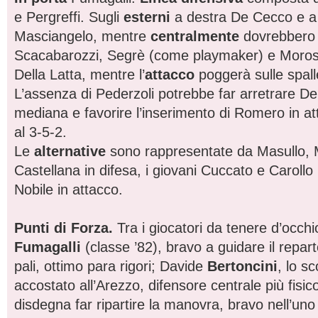
e Pergreffi. Sugli
esterni
a destra De Cecco e a 
Masciangelo, mentre
centralmente
dovrebbero 
Scacabarozzi, Segrè (come playmaker) e Moros
Della Latta, mentre l’
attacco
poggerà sulle spall
L’assenza di Pederzoli potrebbe far arretrare Del
mediana e favorire l’inserimento di Romero in a
al 3-5-2.
Le
alternative
sono rappresentate da Masullo, M
Castellana in difesa, i giovani Cuccato e Carollo
Nobile in attacco.
Punti di Forza.
Tra i giocatori da tenere d’occhio
Fumagalli
(classe ’82), bravo a guidare il reparto
pali, ottimo para rigori; Davide
Bertoncini
, lo s
accostato all’Arezzo, difensore centrale più fisi
disdegna far ripartire la manovra, bravo nell’uno