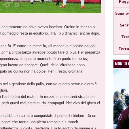
Pogg
Sangio
Sera
e esattamente da dove aveva lasciato. Ordine in mezzo al
 punteggio resta in equilibrio. Tra i più dinamici anche dopo.
Tre
ese fa. E come un mese fa, gli manca la ciliegina del gol,
Terr
lla prima circostanza avrebbe potuto fare di più). Per presenza
ntraprendenza, in questo momento è un punto fermo.ï»¿
MONDO 
ran lavoro da sbrigare. Quelli della Viterbese sono
palo su cui lui non ha colpe. Per il resto, ordinaria
o nella gestione della palla, cattivo quanto serve e dietro è
liori.
 l'ultimo tiro del match. In mezzo ci sono tanti strappi per
, però quasi mai premiati dai compagni. Nel vivo del gioco ci
onalità con cui si è conquistato il posto da titolare. Da un
 rigore che mette una pietra tombale sul match.
rillantezza, lucidità, reattività. Era lo scotto da pagare e si