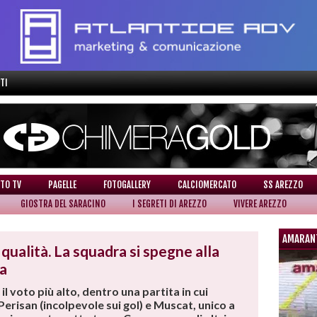
TI
TO TV
PAGELLE
FOTOGALLERY
CALCIOMERCATO
SS AREZZO
GIOSTRA DEL SARACINO
I SEGRETI DI AREZZO
VIVERE AREZZO
AMARAN
 qualità. La squadra si spegne alla
ia
il voto più alto, dentro una partita in cui
erisan (incolpevole sui gol) e Muscat, unico a