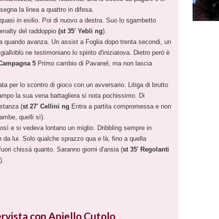
egna la linea a quattro in difesa.
uasi in esilio. Poi di nuovo a destra. Suo lo sgambetto
enalty del raddoppio
(st 35' Yebli ng
).
 quando avanza. Un assist a Foglia dopo trenta secondi, un
 gialloblù ne testimoniano lo spirito d'iniziatova. Dietro però è
 Campagna 5
Primo cambio di Pavanel, ma non lascia
ta per lo scontro di gioco con un avversario. Litiga di brutto
ampo la sua vena battagliera si nota pochissimo. Di
stanza (
st 27' Cellini ng
Entra a partita compromessa e non
gambe, quelli sì).
osì e si vedeva lontano un miglio. Dribbling sempre in
on da lui. Solo qualche sprazzo qua e là, fino a quella
fuori chissà quanto. Saranno giorni d'ansia (
st 35' Regolanti
).
rvista con Aniello Cutolo