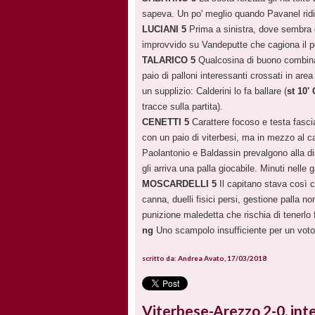
sapeva. Un po' meglio quando Pavanel ridis
LUCIANI 5
Prima a sinistra, dove sembra q
improvvido su Vandeputte che cagiona il p
TALARICO 5
Qualcosina di buono combina
paio di palloni interessanti crossati in area
un supplizio: Calderini lo fa ballare (
st 10'
tracce sulla partita).
CENETTI 5
Carattere focoso e testa fascia
con un paio di viterbesi, ma in mezzo al c
Paolantonio e Baldassin prevalgono alla di
gli arriva una palla giocabile. Minuti nelle 
MOSCARDELLI 5
Il capitano stava così c
canna, duelli fisici persi, gestione palla n
punizione maledetta che rischia di tenerlo 
ng
Uno scampolo insufficiente per un voto
scritto da: Andrea Avato, 17/03/2018
Viterbese-Arezzo 2-0, inte