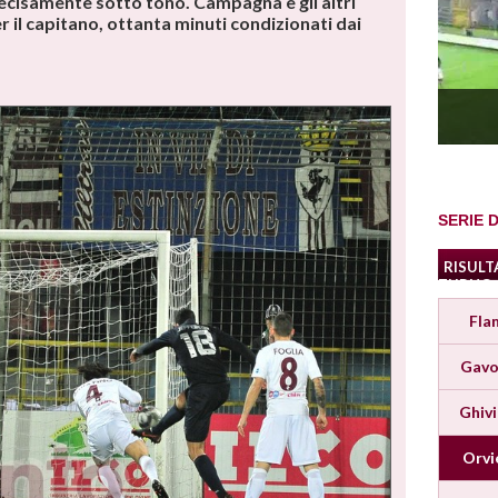
decisamente sotto tono. Campagna e gli altri
 il capitano, ottanta minuti condizionati dai
SERIE D
RISULT
TURNO
Fla
Gavo
Ghiv
Orvi