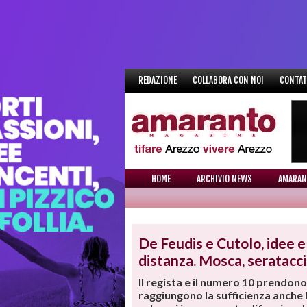
REDAZIONE
COLLABORA CON NOI
CONTAT
HOME
ARCHIVIO NEWS
AMARAN
NEWS
De Feudis e Cutolo, idee e
distanza. Mosca, seratacc
Il regista e il numero 10 prendono 
raggiungono la sufficienza anche P