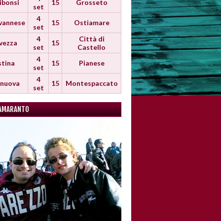
ibonsi
15
Grosseto
set
4
vannese
15
Ostiamare
set
4
Città di
vezza
15
set
Castello
4
stina
15
Pianese
set
4
anuova
15
Montespaccato
set
AMARANTO