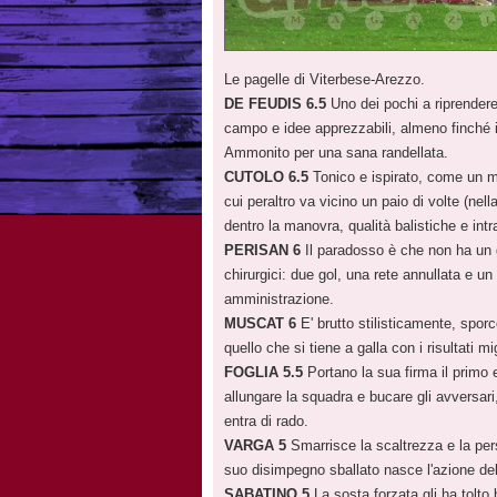
Le pagelle di Viterbese-Arezzo.
DE FEUDIS 6.5
Uno dei pochi a riprender
campo e idee apprezzabili, almeno finché il
Ammonito per una sana randellata.
CUTOLO 6.5
Tonico e ispirato, come un m
cui peraltro va vicino un paio di volte (ne
dentro la manovra, qualità balistiche e i
PERISAN 6
Il paradosso è che non ha un g
chirurgici: due gol, una rete annullata e un 
amministrazione.
MUSCAT 6
E' brutto stilisticamente, sporc
quello che si tiene a galla con i risultati mig
FOGLIA 5.5
Portano la sua firma il primo e
allungare la squadra e bucare gli avversari
entra di rado.
VARGA 5
Smarrisce la scaltrezza e la pers
suo disimpegno sballato nasce l'azione del
SABATINO 5
La sosta forzata gli ha tolto b