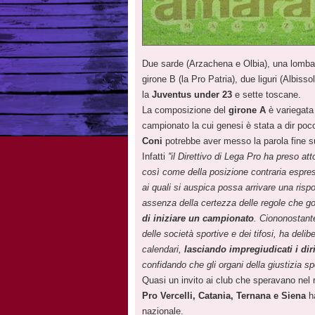
Due sarde (Arzachena e Olbia), una lombard
girone B (la Pro Patria), due liguri (Albis
la
Juventus under 23
e sette toscane.
La composizione del
girone A
è variegata 
campionato la cui genesi è stata a dir poco
Coni
potrebbe aver messo la parola fine s
Infatti
''il Direttivo di Lega Pro ha preso a
così come della posizione contraria espre
ai quali si auspica possa arrivare una rispo
assenza della certezza delle regole che go
di iniziare un campionato
. Ciononostante
delle società sportive e dei tifosi, ha deli
calendari,
lasciando impregiudicati i diri
confidando che gli organi della giustizia spor
Quasi un invito ai club che speravano nel 
Pro Vercelli, Catania, Ternana e Siena
ha
nazionale.