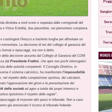
Pogg
Sangio
Sera
a dirottata a nord ovest e separata dalle corregionali del
sola e Virtus Entella), due piacentine, sei piemontesi compresa
Tre
e costringerà l'Arezzo a trasferte lunghe per affrontare un
Terr
 tormentata. La decisione di ieri del collegio di garanzia del
u format e ripescaggi, ma non è detto.
MONDO 
tto della decisione assunta dal Collegio di Garanzia del CONI
ssa dal
Presidente Frattini
, che apre non pochi interrogativi
sta delle autorità competenti. Il Consiglio Direttivo, in
verna il sistema calcistico, ha manifestato
l’impossibilità
, nel rispetto della competizione sportiva, dei calciatori,
berato l’approvazione dei gironi e la presentazione dei
tti delle società
ad agire a tutela dei propri interessi e
tiva ripristinino il rispetto delle regole".
ripescaggio di muovere altri passi in tribunale. Non a caso
nno già annunciato il ricorso al tribunale federale