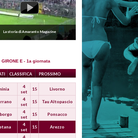
La storia di Amaranto Magazine
 GIRONE E - 1a giornata
ATI
CLASSIFICA
PROSSIMO
4
minia
15
Livorno
set
4
rrano
15
Tau Altopascio
set
4
iborgo
15
Ponsacco
set
4
etana
15
Arezzo
set
4