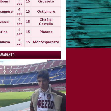
ibonsi
15
Grosseto
set
4
vannese
15
Ostiamare
set
4
Città di
vezza
15
set
Castello
4
stina
15
Pianese
set
4
anuova
15
Montespaccato
set
AMARANTO