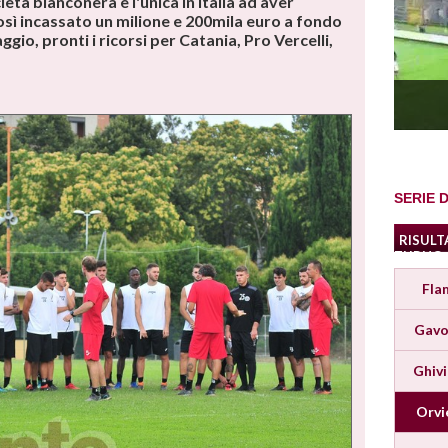
età bianconera è l'unica in Italia ad aver
così incassato un milione e 200mila euro a fondo
io, pronti i ricorsi per Catania, Pro Vercelli,
SERIE D
RISULT
TURNO
Fla
Gavo
Ghiv
Orvi