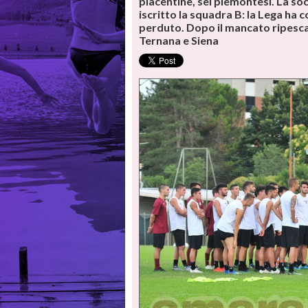
piacentine, sei piemontesi. La soci
iscritto la squadra B: la Lega ha 
perduto. Dopo il mancato ripescagg
Ternana e Siena