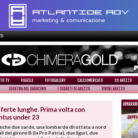
TI
TO TV
PAGELLE
FOTOGALLERY
CALCIOMERCATO
SS AREZZO
GIOSTRA DEL SARACINO
I SEGRETI DI AREZZO
VIVERE AREZZO
AMARAN
sferte lunghe. Prima volta con
ntus under 23
 anche due sarde, una lombarda dirottata a nord
 del girone B (la Pro Patria), due liguri, due