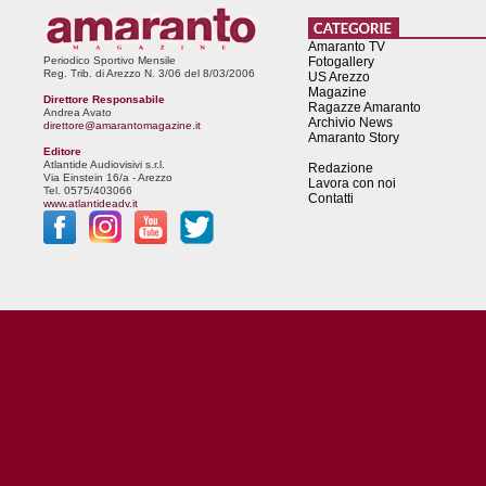
Amaranto TV
Periodico Sportivo Mensile
Fotogallery
Reg. Trib. di Arezzo N. 3/06 del 8/03/2006
US Arezzo
Magazine
Direttore Responsabile
Ragazze Amaranto
Andrea Avato
Archivio News
direttore@amarantomagazine.it
Amaranto Story
Editore
Atlantide Audiovisivi s.r.l.
Redazione
Via Einstein 16/a - Arezzo
Lavora con noi
Tel. 0575/403066
Contatti
www.atlantideadv.it