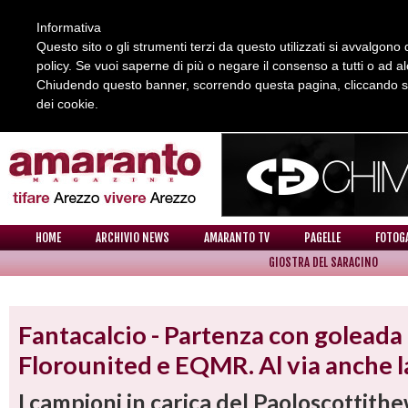
Informativa
Questo sito o gli strumenti terzi da questo utilizzati si avvalgono d
policy. Se vuoi saperne di più o negare il consenso a tutti o ad a
Chiudendo questo banner, scorrendo questa pagina, cliccando su 
dei cookie.
REDAZIONE
COLLABORA CON NOI
CONTATTI
HOME
ARCHIVIO NEWS
AMARANTO TV
PAGELLE
FOTOG
GIOSTRA DEL SARACINO
NEWS
Fantacalcio - Partenza con goleada
Florounited e EQMR. Al via anche l
I campioni in carica del Paoloscottithe