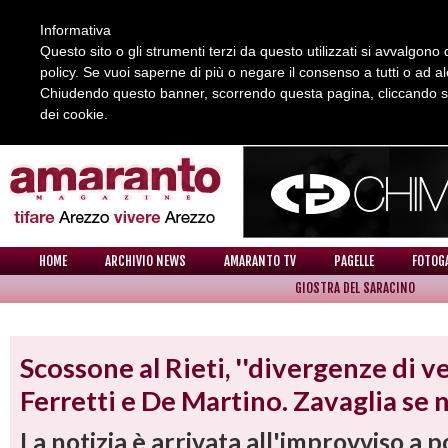
Informativa
Questo sito o gli strumenti terzi da questo utilizzati si avvalgono d
policy. Se vuoi saperne di più o negare il consenso a tutti o ad a
Chiudendo questo banner, scorrendo questa pagina, cliccando su 
dei cookie.
REDAZIONE
COLLABORA CON NOI
CONTATTI
HOME
ARCHIVIO NEWS
AMARANTO TV
PAGELLE
FOTOG
GIOSTRA DEL SARACINO
NEWS
Scossone al Rieti, ''divergenze di v
Ferretti e De Martino. Zavaglia se 
La notizia è arrivata all'improvviso a 