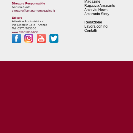
Magazine
Direttore Responsabile
Ragazze Amaranto
Andrea Avato
Archivio News
direttore@amarantomagazine.it
Amaranto Story
Editore
Atlantide Audiovisivi s.r.l.
Redazione
Via Einstein 16/a - Arezzo
Lavora con noi
Tel. 0575/403066
Contatti
www.atlantideadv.it