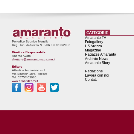
Amaranto TV
Periodico Sportivo Mensile
Fotogallery
Reg. Trib. di Arezzo N. 3/06 del 8/03/2006
US Arezzo
Magazine
Direttore Responsabile
Ragazze Amaranto
Andrea Avato
Archivio News
direttore@amarantomagazine.it
Amaranto Story
Editore
Atlantide Audiovisivi s.r.l.
Redazione
Via Einstein 16/a - Arezzo
Lavora con noi
Tel. 0575/403066
Contatti
www.atlantideadv.it