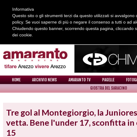
Informativa
Questo sito o gli strumenti terzi da questo utilizzati si avvalgono d
policy. Se vuoi saperne di più o negare il consenso a tutti o ad a
Chiudendo questo banner, scorrendo questa pagina, cliccando su 
dei cookie.
REDAZIONE
COLLABORA CON NOI
CONTATTI
HOME
ARCHIVIO NEWS
AMARANTO TV
PAGELLE
FOTOG
GIOSTRA DEL SARACINO
NEWS
Tre gol al Montegiorgio, la Juniores
vetta. Bene l'under 17, sconfitta in
15