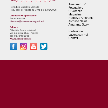
Amaranto TV
Periodico Sportivo Mensile
Fotogallery
Reg. Trib. di Arezzo N. 3/06 del 8/03/2006
US Arezzo
Magazine
Direttore Responsabile
Ragazze Amaranto
Andrea Avato
Archivio News
direttore@amarantomagazine.it
Amaranto Story
Editore
Atlantide Audiovisivi s.r.l.
Redazione
Via Einstein 16/a - Arezzo
Lavora con noi
Tel. 0575/403066
Contatti
www.atlantideadv.it