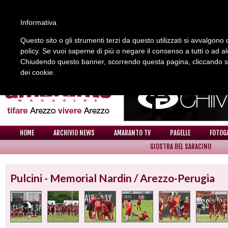
Informativa
Questo sito o gli strumenti terzi da questo utilizzati si avvalgono d
policy. Se vuoi saperne di più o negare il consenso a tutti o ad a
REDAZIONE
COLLABORA CON NOI
CONTATTI
Chiudendo questo banner, scorrendo questa pagina, cliccando su 
dei cookie.
HOME
ARCHIVIO NEWS
AMARANTO TV
PAGELLE
FOTOG
GIOSTRA DEL SARACINO
FOTOGALLERY
Pulcini - Memorial Nardin / Arezzo-Perugia