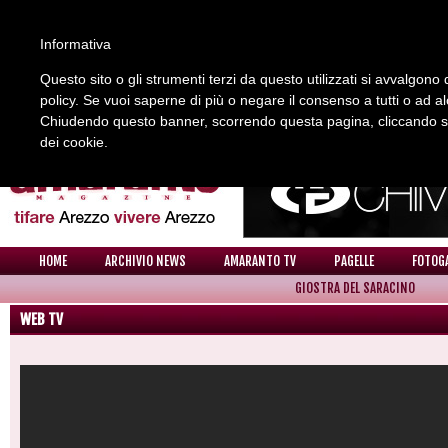
Informativa
Questo sito o gli strumenti terzi da questo utilizzati si avvalgono d
policy. Se vuoi saperne di più o negare il consenso a tutti o ad a
REDAZIONE
COLLABORA CON NOI
CONTATTI
Chiudendo questo banner, scorrendo questa pagina, cliccando su 
dei cookie.
HOME
ARCHIVIO NEWS
AMARANTO TV
PAGELLE
FOTOG
GIOSTRA DEL SARACINO
WEB TV