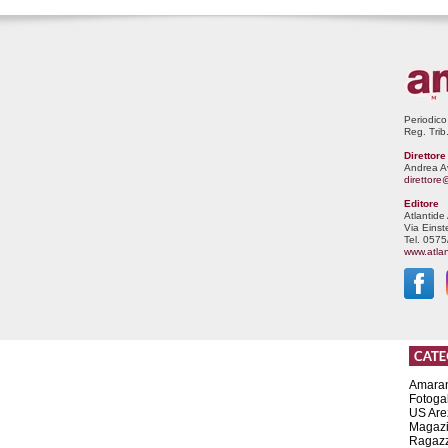
Periodico
Reg. Trib
Direttor
Andrea A
direttor
Editore
Atlantide A
Via Einst
Tel. 057
www.atlan
Amaran
Fotogal
US Are
Magaz
Ragazz