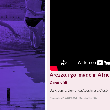
Arezzo, i gol made in Afric
Condividi
Da Kroupi a Dieme, da Adeshina a Cissé, b
Caricato il 12/04/2014 - Durata 1m 50s