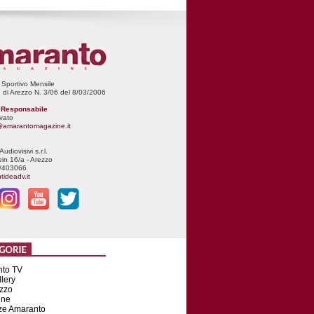
 Sportivo Mensile
. di Arezzo N. 3/06 del 8/03/2006
e Responsabile
vato
e@amarantomagazine.it
udiovisivi s.r.l.
ein 16/a - Arezzo
5/403066
tideadv.it
to TV
lery
zzo
ine
e Amaranto