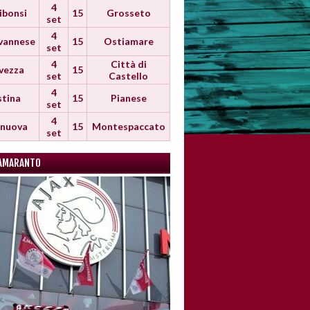
4
ibonsi
15
Grosseto
set
4
vannese
15
Ostiamare
set
4
Città di
vezza
15
set
Castello
4
stina
15
Pianese
set
4
anuova
15
Montespaccato
set
AMARANTO