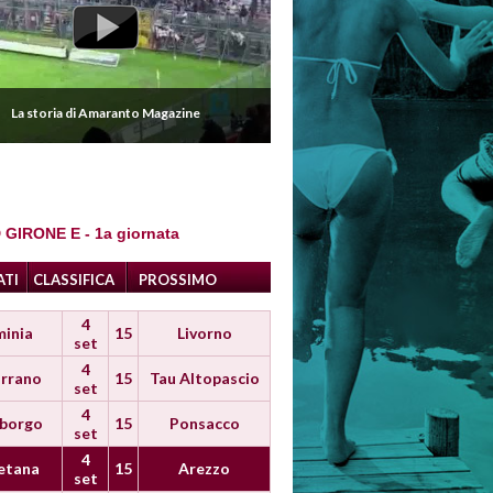
La storia di Amaranto Magazine
 GIRONE E - 1a giornata
ATI
CLASSIFICA
PROSSIMO
4
minia
15
Livorno
set
4
rrano
15
Tau Altopascio
set
4
iborgo
15
Ponsacco
set
4
etana
15
Arezzo
set