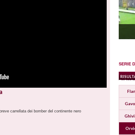
SERIE D
RISULT
TURNO
a
Fla
Gavo
reve carrellata dei bomber del continente nero
Ghiv
Orvi