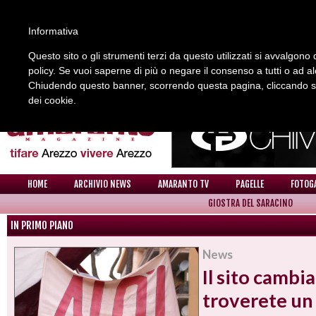
Informativa
Questo sito o gli strumenti terzi da questo utilizzati si avvalgono d
policy. Se vuoi saperne di più o negare il consenso a tutti o ad a
REDAZIONE
COLLABORA CON NOI
CONTATTI
Chiudendo questo banner, scorrendo questa pagina, cliccando su 
dei cookie.
HOME
ARCHIVIO NEWS
AMARANTO TV
PAGELLE
FOTOG
GIOSTRA DEL SARACINO
IN PRIMO PIANO
News
Il sito cambia
troverete un