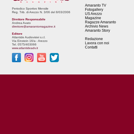
Amaranto TV
Periodico Sportivo Mensile
Fotogallery
Reg. Trib. di Arezzo N. 3/06 del 8/03/2006
US Arezzo
Magazine
Direttore Responsabile
Ragazze Amaranto
Andrea Avato
Archivio News
direttore@amarantomagazine.it
Amaranto Story
Editore
Atlantide Audiovisivi s.r.l.
Redazione
Via Einstein 16/a - Arezzo
Lavora con noi
Tel. 0575/403066
Contatti
www.atlantideadv.it