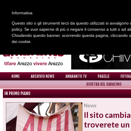
Informativa
Questo sito o gli strumenti terzi da questo utilizzati si avvalgono d
policy. Se vuoi saperne di più o negare il consenso a tutti o ad a
REDAZIONE
COLLABORA CON NOI
CONTATTI
Chiudendo questo banner, scorrendo questa pagina, cliccando su 
dei cookie.
HOME
ARCHIVIO NEWS
AMARANTO TV
PAGELLE
FOTOG
GIOSTRA DEL SARACINO
IN PRIMO PIANO
News
Il sito cambia
troverete un