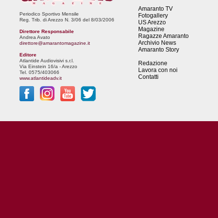
Amaranto TV
Periodico Sportivo Mensile
Fotogallery
Reg. Trib. di Arezzo N. 3/06 del 8/03/2006
US Arezzo
Magazine
Direttore Responsabile
Ragazze Amaranto
Andrea Avato
Archivio News
direttore@amarantomagazine.it
Amaranto Story
Editore
Atlantide Audiovisivi s.r.l.
Redazione
Via Einstein 16/a - Arezzo
Lavora con noi
Tel. 0575/403066
Contatti
www.atlantideadv.it