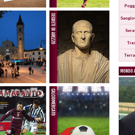
Pogg
Sangio
Sera
Tre
Terr
MONDO 