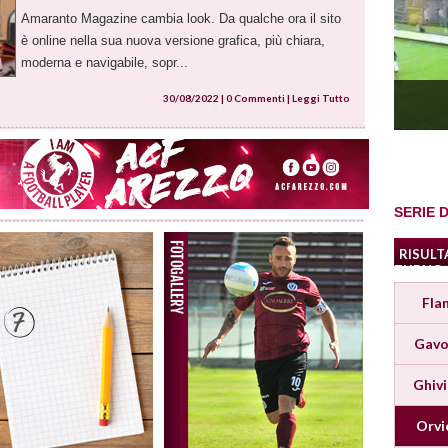
Amaranto Magazine cambia look. Da qualche ora il sito
è online nella sua nuova versione grafica, più chiara,
moderna e navigabile, sopr...
30/08/2022 |
0 Commenti
|
Leggi Tutto
SERIE D
RISULT
TURNO
Fla
Gavo
Ghiv
Orvi