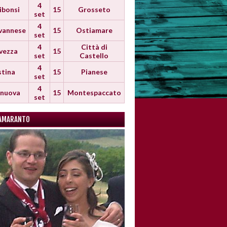
4
ibonsi
15
Grosseto
set
4
vannese
15
Ostiamare
set
4
Città di
vezza
15
set
Castello
4
stina
15
Pianese
set
4
anuova
15
Montespaccato
set
AMARANTO