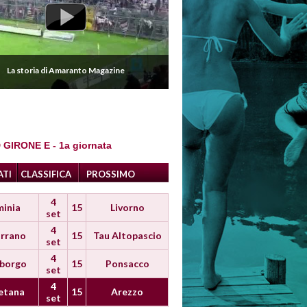
La storia di Amaranto Magazine
 GIRONE E - 1a giornata
ATI
CLASSIFICA
PROSSIMO
4
minia
15
Livorno
set
4
rrano
15
Tau Altopascio
set
4
iborgo
15
Ponsacco
set
4
etana
15
Arezzo
set