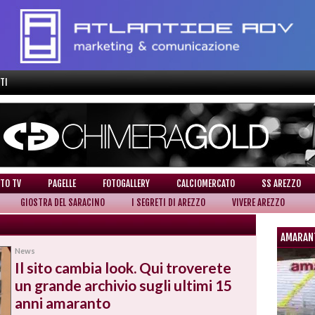
TI
TO TV
PAGELLE
FOTOGALLERY
CALCIOMERCATO
SS AREZZO
GIOSTRA DEL SARACINO
I SEGRETI DI AREZZO
VIVERE AREZZO
AMARAN
News
Il sito cambia look. Qui troverete
un grande archivio sugli ultimi 15
anni amaranto