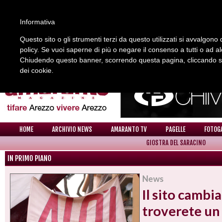
Informativa
Questo sito o gli strumenti terzi da questo utilizzati si avvalgono d
policy. Se vuoi saperne di più o negare il consenso a tutti o ad a
REDAZIONE
COLLABORA CON NOI
CONTATTI
Chiudendo questo banner, scorrendo questa pagina, cliccando su 
dei cookie.
HOME
ARCHIVIO NEWS
AMARANTO TV
PAGELLE
FOTOG
GIOSTRA DEL SARACINO
IN PRIMO PIANO
News
Il sito cambia
troverete un