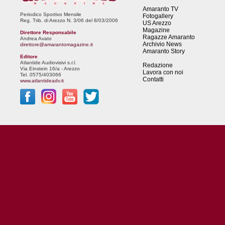
Amaranto TV
Periodico Sportivo Mensile
Fotogallery
Reg. Trib. di Arezzo N. 3/06 del 8/03/2006
US Arezzo
Magazine
Direttore Responsabile
Ragazze Amaranto
Andrea Avato
Archivio News
direttore@amarantomagazine.it
Amaranto Story
Editore
Atlantide Audiovisivi s.r.l.
Redazione
Via Einstein 16/a - Arezzo
Lavora con noi
Tel. 0575/403066
Contatti
www.atlantideadv.it