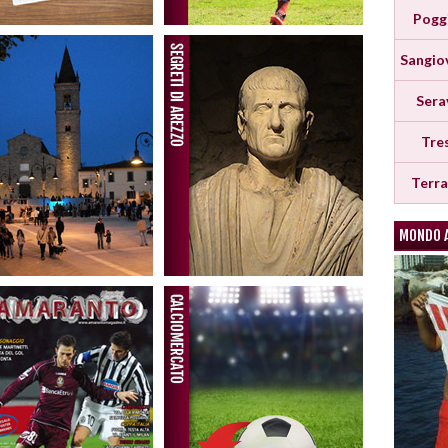
Pogg
Sangio
Sera
Tre
Terr
MONDO 