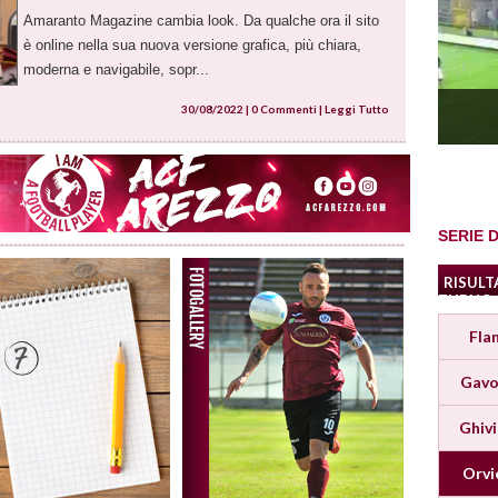
Amaranto Magazine cambia look. Da qualche ora il sito
è online nella sua nuova versione grafica, più chiara,
moderna e navigabile, sopr...
30/08/2022 |
0 Commenti
|
Leggi Tutto
SERIE D
RISULT
TURNO
Fla
Gavo
Ghiv
Orvi