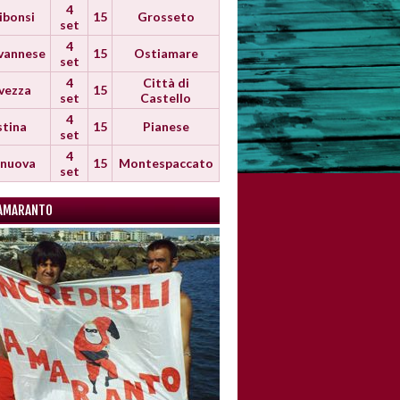
4
ibonsi
15
Grosseto
set
4
vannese
15
Ostiamare
set
4
Città di
vezza
15
set
Castello
4
stina
15
Pianese
set
4
anuova
15
Montespaccato
set
AMARANTO