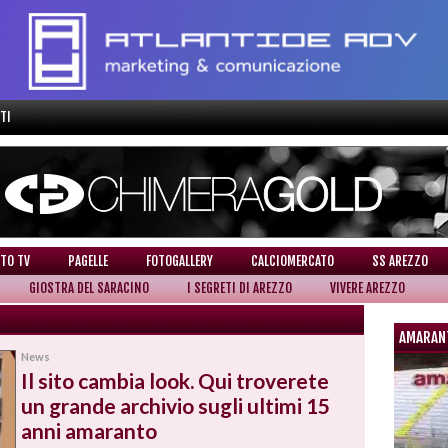
TI
TO TV
PAGELLE
FOTOGALLERY
CALCIOMERCATO
SS AREZZO
GIOSTRA DEL SARACINO
I SEGRETI DI AREZZO
VIVERE AREZZO
AMARAN
News
Il sito cambia look. Qui troverete
un grande archivio sugli ultimi 15
anni amaranto