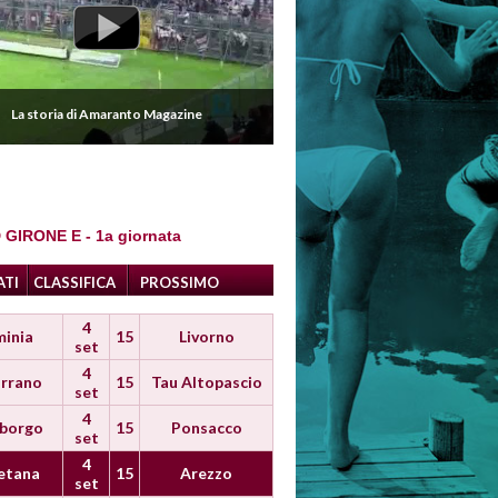
La storia di Amaranto Magazine
 GIRONE E - 1a giornata
ATI
CLASSIFICA
PROSSIMO
4
minia
15
Livorno
set
4
rrano
15
Tau Altopascio
set
4
iborgo
15
Ponsacco
set
4
etana
15
Arezzo
set