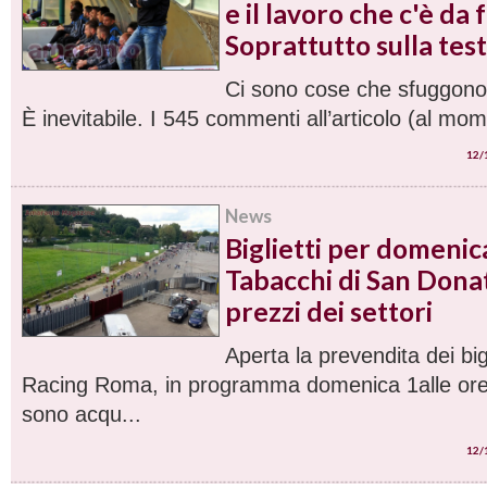
e il lavoro che c'è da 
Soprattutto sulla tes
Ci sono cose che sfuggono 
È inevitabile. I 545 commenti all’articolo (al mome
12/
News
Biglietti per domenica
Tabacchi di San Donat
prezzi dei settori
Aperta la prevendita dei big
Racing Roma, in programma domenica 1alle ore 18
sono acqu...
12/