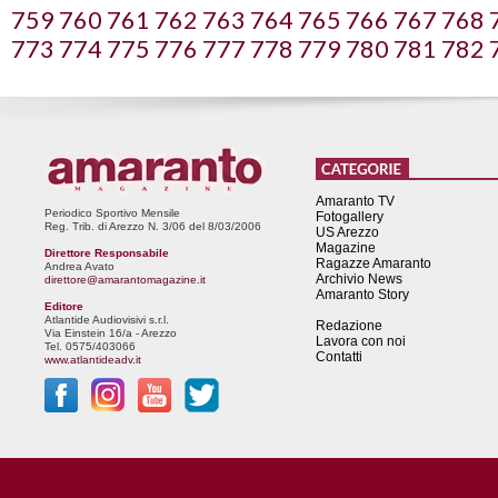
759
760
761
762
763
764
765
766
767
768
773
774
775
776
777
778
779
780
781
782
Amaranto TV
Periodico Sportivo Mensile
Fotogallery
Reg. Trib. di Arezzo N. 3/06 del 8/03/2006
US Arezzo
Magazine
Direttore Responsabile
Ragazze Amaranto
Andrea Avato
Archivio News
direttore@amarantomagazine.it
Amaranto Story
Editore
Atlantide Audiovisivi s.r.l.
Redazione
Via Einstein 16/a - Arezzo
Lavora con noi
Tel. 0575/403066
Contatti
www.atlantideadv.it