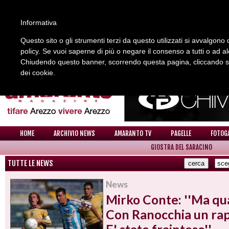
Informativa
Questo sito o gli strumenti terzi da questo utilizzati si avvalgono d
policy. Se vuoi saperne di più o negare il consenso a tutti o ad a
REDAZIONE
COLLABORA CON NOI
CONTATTI
Chiudendo questo banner, scorrendo questa pagina, cliccando su 
dei cookie.
HOME
ARCHIVIO NEWS
AMARANTO TV
PAGELLE
FOTOG
GIOSTRA DEL SARACINO
TUTTE LE NEWS
News
Mirko Conte: ''Ma qu
Con Ranocchia un ra