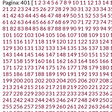
Pagina: 401 [
1
2
3
4
5
6
7
8
9
10
11
12
13
14
21
22
23
24
25
26
27
28
29
30
31
32
33
34
3
41
42
43
44
45
46
47
48
49
50
51
52
53
54
5
61
62
63
64
65
66
67
68
69
70
71
72
73
74
7
81
82
83
84
85
86
87
88
89
90
91
92
93
94
9
101
102
103
104
105
106
107
108
109
110
115
116
117
118
119
120
121
122
123
124
129
130
131
132
133
134
135
136
137
138
143
144
145
146
147
148
149
150
151
152
157
158
159
160
161
162
163
164
165
166
171
172
173
174
175
176
177
178
179
180
185
186
187
188
189
190
191
192
193
194
199
200
201
202
203
204
205
206
207
208
213
214
215
216
217
218
219
220
221
222
227
228
229
230
231
232
233
234
235
236
241
242
243
244
245
246
247
248
249
250
255
256
257
258
259
260
261
262
263
264