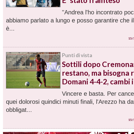
E' stato frainteso''
''Andrea l'ho incontrato poch
abbiamo parlato a lungo e posso garantire che il 
è...
15/
Punti di vista
Sottili dopo Cremona:
restano, ma bisogna re
Domani 4-4-2, cambi i
Vincere e basta. Per canc
quei dolorosi quindici minuti finali, l'Arezzo ha d
obbligat...
15/