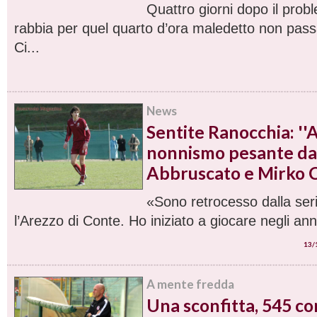
Quattro giorni dopo il prob
rabbia per quel quarto d’ora maledetto non pas
Ci...
News
Sentite Ranocchia: '
nonnismo pesante da 
Abbruscato e Mirko C
«Sono retrocesso dalla ser
l’Arezzo di Conte. Ho iniziato a giocare negli ann
13/
A mente fredda
Una sconfitta, 545 c