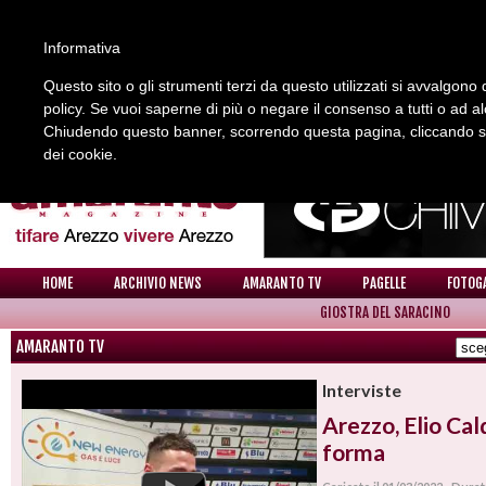
Informativa
Questo sito o gli strumenti terzi da questo utilizzati si avvalgono d
policy. Se vuoi saperne di più o negare il consenso a tutti o ad a
REDAZIONE
COLLABORA CON NOI
CONTATTI
Chiudendo questo banner, scorrendo questa pagina, cliccando su 
dei cookie.
HOME
ARCHIVIO NEWS
AMARANTO TV
PAGELLE
FOTOG
GIOSTRA DEL SARACINO
AMARANTO TV
Interviste
Arezzo, Elio Cal
forma