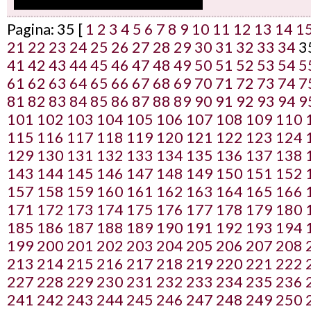
Pagina: 35 [
1
2
3
4
5
6
7
8
9
10
11
12
13
14
1
21
22
23
24
25
26
27
28
29
30
31
32
33
34
3
41
42
43
44
45
46
47
48
49
50
51
52
53
54
5
61
62
63
64
65
66
67
68
69
70
71
72
73
74
7
81
82
83
84
85
86
87
88
89
90
91
92
93
94
9
101
102
103
104
105
106
107
108
109
110
115
116
117
118
119
120
121
122
123
124
129
130
131
132
133
134
135
136
137
138
143
144
145
146
147
148
149
150
151
152
157
158
159
160
161
162
163
164
165
166
171
172
173
174
175
176
177
178
179
180
185
186
187
188
189
190
191
192
193
194
199
200
201
202
203
204
205
206
207
208
213
214
215
216
217
218
219
220
221
222
227
228
229
230
231
232
233
234
235
236
241
242
243
244
245
246
247
248
249
250