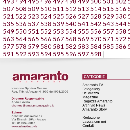
493
494
495
496
497
498
499
500
501
502
507
508
509
510
511
512
513
514
515
516
521
522
523
524
525
526
527
528
529
530
535
536
537
538
539
540
541
542
543
544
549
550
551
552
553
554
555
556
557
558
563
564
565
566
567
568
569
570
571
572
577
578
579
580
581
582
583
584
585
586
591
592
593
594
595
596
597
598
]
Amaranto TV
Periodico Sportivo Mensile
Fotogallery
Reg. Trib. di Arezzo N. 3/06 del 8/03/2006
US Arezzo
Magazine
Direttore Responsabile
Ragazze Amaranto
Andrea Avato
Archivio News
direttore@amarantomagazine.it
Amaranto Story
Editore
Atlantide Audiovisivi s.r.l.
Redazione
Via Einstein 16/a - Arezzo
Lavora con noi
Tel. 0575/403066
Contatti
www.atlantideadv.it