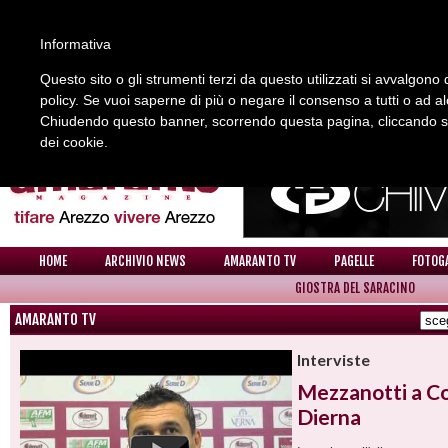
Informativa
Questo sito o gli strumenti terzi da questo utilizzati si avvalgono d
policy. Se vuoi saperne di più o negare il consenso a tutti o ad a
REDAZIONE
COLLABORA CON NOI
CONTATTI
Chiudendo questo banner, scorrendo questa pagina, cliccando su 
dei cookie.
HOME
ARCHIVIO NEWS
AMARANTO TV
PAGELLE
FOTOG
GIOSTRA DEL SARACINO
AMARANTO TV
Interviste
Mezzanotti a Col
Dierna