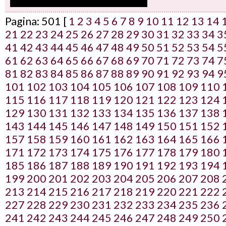
Pagina: 501 [
1
2
3
4
5
6
7
8
9
10
11
12
13
14
21
22
23
24
25
26
27
28
29
30
31
32
33
34
3
41
42
43
44
45
46
47
48
49
50
51
52
53
54
5
61
62
63
64
65
66
67
68
69
70
71
72
73
74
7
81
82
83
84
85
86
87
88
89
90
91
92
93
94
9
101
102
103
104
105
106
107
108
109
110
115
116
117
118
119
120
121
122
123
124
129
130
131
132
133
134
135
136
137
138
143
144
145
146
147
148
149
150
151
152
157
158
159
160
161
162
163
164
165
166
171
172
173
174
175
176
177
178
179
180
185
186
187
188
189
190
191
192
193
194
199
200
201
202
203
204
205
206
207
208
213
214
215
216
217
218
219
220
221
222
227
228
229
230
231
232
233
234
235
236
241
242
243
244
245
246
247
248
249
250