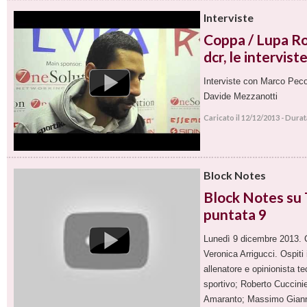
Interviste
Coppa / Lupa R
dcr, le intervist
Interviste con Marco Pec
Davide Mezzanotti
Caricato il 12/12/2013 - Dura
Block Notes
Block Notes su T
puntata 9
Lunedì 9 dicembre 2013.
Veronica Arrigucci. Ospiti
allenatore e opinionista te
sportivo; Roberto Cuccinie
Amaranto; Massimo Gianni,