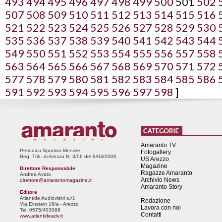
493
494
495
496
497
498
499
500
501
502
507
508
509
510
511
512
513
514
515
516
521
522
523
524
525
526
527
528
529
530
535
536
537
538
539
540
541
542
543
544
549
550
551
552
553
554
555
556
557
558
563
564
565
566
567
568
569
570
571
572
577
578
579
580
581
582
583
584
585
586
591
592
593
594
595
596
597
598
]
Amaranto TV
Periodico Sportivo Mensile
Fotogallery
Reg. Trib. di Arezzo N. 3/06 del 8/03/2006
US Arezzo
Magazine
Direttore Responsabile
Ragazze Amaranto
Andrea Avato
Archivio News
direttore@amarantomagazine.it
Amaranto Story
Editore
Atlantide Audiovisivi s.r.l.
Redazione
Via Einstein 16/a - Arezzo
Lavora con noi
Tel. 0575/403066
Contatti
www.atlantideadv.it