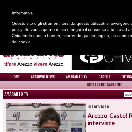
Informativa
Questo sito o gli strumenti terzi da questo utilizzati si avvalgono d
policy. Se vuoi saperne di più o negare il consenso a tutti o ad a
REDAZIONE
COLLABORA CON NOI
CONTATTI
Chiudendo questo banner, scorrendo questa pagina, cliccando su 
dei cookie.
HOME
ARCHIVIO NEWS
AMARANTO TV
PAGELLE
FOTOG
GIOSTRA DEL SARACINO
AMARANTO TV
Interviste
Arezzo-Castel R
interviste