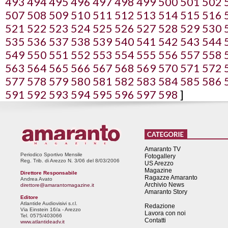
493
494
495
496
497
498
499
500
501
502
507
508
509
510
511
512
513
514
515
516
521
522
523
524
525
526
527
528
529
530
535
536
537
538
539
540
541
542
543
544
549
550
551
552
553
554
555
556
557
558
563
564
565
566
567
568
569
570
571
572
577
578
579
580
581
582
583
584
585
586
591
592
593
594
595
596
597
598
]
Amaranto TV
Periodico Sportivo Mensile
Fotogallery
Reg. Trib. di Arezzo N. 3/06 del 8/03/2006
US Arezzo
Magazine
Direttore Responsabile
Ragazze Amaranto
Andrea Avato
Archivio News
direttore@amarantomagazine.it
Amaranto Story
Editore
Atlantide Audiovisivi s.r.l.
Redazione
Via Einstein 16/a - Arezzo
Lavora con noi
Tel. 0575/403066
Contatti
www.atlantideadv.it