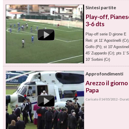
Sintesi partite
Play-off, Piane
3-6 dts
Play-off serie D girone E
Reti: pt 11' Agostinelli (Cr
Golfo (Pi); st 10' Agostinel
45' Zuppardo (Cr); pts 1' Sa
10' Sorbini (Cr)
Caricato il 14/05/2012 - Dura
Approfondimenti
Arezzo il giorno 
Papa
Caricato il 14/05/2012 - Dura