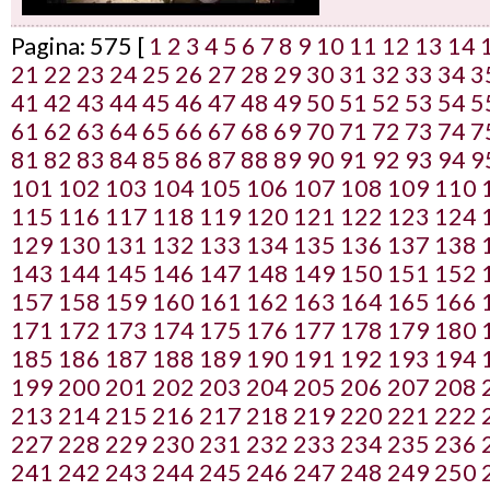
Pagina: 575 [
1
2
3
4
5
6
7
8
9
10
11
12
13
14
21
22
23
24
25
26
27
28
29
30
31
32
33
34
3
41
42
43
44
45
46
47
48
49
50
51
52
53
54
5
61
62
63
64
65
66
67
68
69
70
71
72
73
74
7
81
82
83
84
85
86
87
88
89
90
91
92
93
94
9
101
102
103
104
105
106
107
108
109
110
115
116
117
118
119
120
121
122
123
124
129
130
131
132
133
134
135
136
137
138
143
144
145
146
147
148
149
150
151
152
157
158
159
160
161
162
163
164
165
166
171
172
173
174
175
176
177
178
179
180
185
186
187
188
189
190
191
192
193
194
199
200
201
202
203
204
205
206
207
208
213
214
215
216
217
218
219
220
221
222
227
228
229
230
231
232
233
234
235
236
241
242
243
244
245
246
247
248
249
250