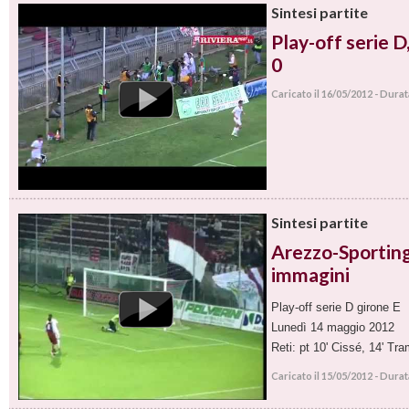
Sintesi partite
Play-off serie 
0
Caricato il 16/05/2012 - Dura
Sintesi partite
Arezzo-Sporting 
immagini
Play-off serie D girone E
Lunedì 14 maggio 2012
Reti: pt 10' Cissé, 14' Tra
Caricato il 15/05/2012 - Dura