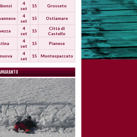
4
ibonsi
15
Grosseto
set
4
vannese
15
Ostiamare
set
4
Città di
vezza
15
set
Castello
4
stina
15
Pianese
set
4
anuova
15
Montespaccato
set
AMARANTO