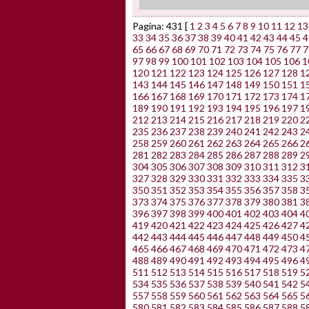
Pagina: 431 [
1
2
3
4
5
6
7
8
9
10
11
12
13
33
34
35
36
37
38
39
40
41
42
43
44
45
4
65
66
67
68
69
70
71
72
73
74
75
76
77
7
97
98
99
100
101
102
103
104
105
106
1
120
121
122
123
124
125
126
127
128
1
143
144
145
146
147
148
149
150
151
1
166
167
168
169
170
171
172
173
174
1
189
190
191
192
193
194
195
196
197
1
212
213
214
215
216
217
218
219
220
2
235
236
237
238
239
240
241
242
243
2
258
259
260
261
262
263
264
265
266
2
281
282
283
284
285
286
287
288
289
2
304
305
306
307
308
309
310
311
312
3
327
328
329
330
331
332
333
334
335
3
350
351
352
353
354
355
356
357
358
3
373
374
375
376
377
378
379
380
381
3
396
397
398
399
400
401
402
403
404
4
419
420
421
422
423
424
425
426
427
4
442
443
444
445
446
447
448
449
450
4
465
466
467
468
469
470
471
472
473
4
488
489
490
491
492
493
494
495
496
4
511
512
513
514
515
516
517
518
519
5
534
535
536
537
538
539
540
541
542
5
557
558
559
560
561
562
563
564
565
5
580
581
582
583
584
585
586
587
588
5