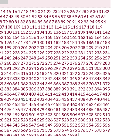
14
15
16
17
18
19
20
21
22
23
24
25
26
27
28
29
30
31
32
6
47
48
49
50
51
52
53
54
55
56
57
58
59
60
61
62
63
64
8
79
80
81
82
83
84
85
86
87
88
89
90
91
92
93
94
95
96
07
108
109
110
111
112
113
114
115
116
117
118
119
29
130
131
132
133
134
135
136
137
138
139
140
141
142
52
153
154
155
156
157
158
159
160
161
162
163
164
165
75
176
177
178
179
180
181
182
183
184
185
186
187
188
98
199
200
201
202
203
204
205
206
207
208
209
210
211
21
222
223
224
225
226
227
228
229
230
231
232
233
234
44
245
246
247
248
249
250
251
252
253
254
255
256
257
67
268
269
270
271
272
273
274
275
276
277
278
279
280
90
291
292
293
294
295
296
297
298
299
300
301
302
303
13
314
315
316
317
318
319
320
321
322
323
324
325
326
36
337
338
339
340
341
342
343
344
345
346
347
348
349
59
360
361
362
363
364
365
366
367
368
369
370
371
372
82
383
384
385
386
387
388
389
390
391
392
393
394
395
05
406
407
408
409
410
411
412
413
414
415
416
417
418
28
429
430
431
432
433
434
435
436
437
438
439
440
441
51
452
453
454
455
456
457
458
459
460
461
462
463
464
74
475
476
477
478
479
480
481
482
483
484
485
486
487
97
498
499
500
501
502
503
504
505
506
507
508
509
510
20
521
522
523
524
525
526
527
528
529
530
531
532
533
43
544
545
546
547
548
549
550
551
552
553
554
555
556
66
567
568
569
570
571
572
573
574
575
576
577
578
579
89
590
591
592
593
594
595
596
597
598
]