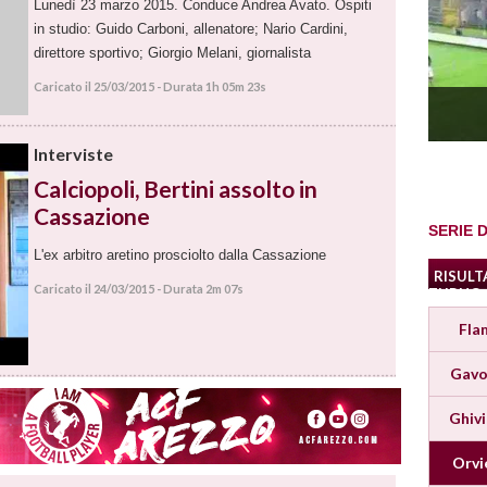
Lunedì 23 marzo 2015. Conduce Andrea Avato. Ospiti
in studio: Guido Carboni, allenatore; Nario Cardini,
direttore sportivo; Giorgio Melani, giornalista
Caricato il 25/03/2015 - Durata 1h 05m 23s
Interviste
Calciopoli, Bertini assolto in
Cassazione
SERIE D
L'ex arbitro aretino prosciolto dalla Cassazione
RISULT
Caricato il 24/03/2015 - Durata 2m 07s
TURNO
Fla
Gavo
Ghiv
Orvi