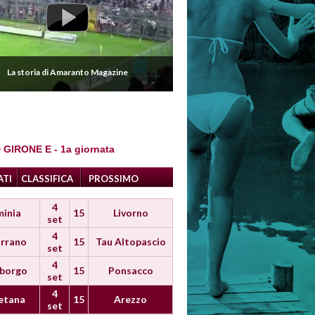
La storia di Amaranto Magazine
 GIRONE E - 1a giornata
ATI
CLASSIFICA
PROSSIMO
4
minia
15
Livorno
set
4
rrano
15
Tau Altopascio
set
4
iborgo
15
Ponsacco
set
4
etana
15
Arezzo
set