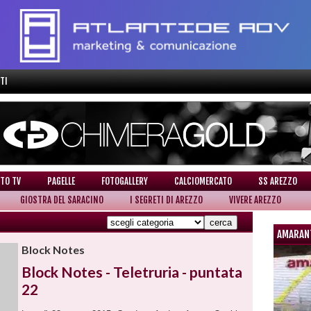
TI
TO TV
PAGELLE
FOTOGALLERY
CALCIOMERCATO
SS AREZZO
GIOSTRA DEL SARACINO
I SEGRETI DI AREZZO
VIVERE AREZZO
AMARAN
Block Notes
Block Notes - Teletruria - puntata
22