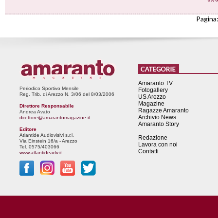
Pagina:
Amaranto TV
Periodico Sportivo Mensile
Fotogallery
Reg. Trib. di Arezzo N. 3/06 del 8/03/2006
US Arezzo
Magazine
Direttore Responsabile
Ragazze Amaranto
Andrea Avato
Archivio News
direttore@amarantomagazine.it
Amaranto Story
Editore
Atlantide Audiovisivi s.r.l.
Redazione
Via Einstein 16/a - Arezzo
Lavora con noi
Tel. 0575/403066
Contatti
www.atlantideadv.it