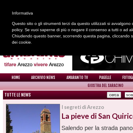
Informativa
Questo sito o gli strumenti terzi da questo utilizzati si avvalgono d
policy. Se vuoi saperne di più o negare il consenso a tutti o ad a
REDAZIONE
COLLABORA CON NOI
CONTATTI
Chiudendo questo banner, scorrendo questa pagina, cliccando su 
dei cookie.
HOME
ARCHIVIO NEWS
AMARANTO TV
PAGELLE
FOTOG
GIOSTRA DEL SARACINO
TUTTE LE NEWS
I segreti di Arezzo
La pieve di San Quiric
Salendo per la strada pan