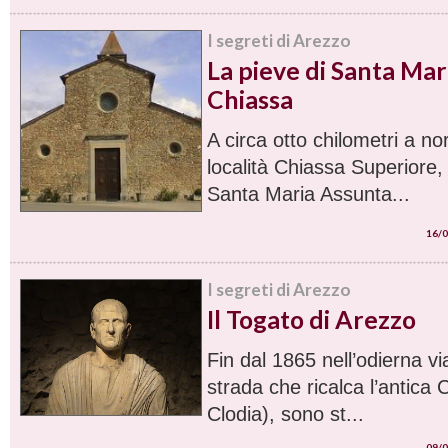
I segreti di Arezzo
La pieve di Santa Mar
Chiassa
A circa otto chilometri a no
località Chiassa Superiore, 
Santa Maria Assunta...
16/0
I segreti di Arezzo
Il Togato di Arezzo
Fin dal 1865 nell’odierna vi
strada che ricalca l’antica 
Clodia), sono st...
09/0